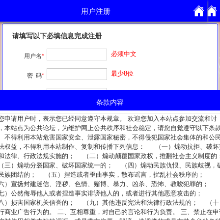
用户注册
用户注册
请填写以下必填信息完成注册
必须中文
用户名
*
最少8位
密 码
*
重复输入
确认密码
*
条款内容
注册原因
*
您申请用户时，表示您已经同意遵守本规章。 欢迎您加入本站点参加交流和讨
，本站点为公共论坛，为维护网上公共秩序和社会稳定，请您自觉遵守以下条
、不得利用本站危害国家安全、泄露国家秘密，不得侵犯国家社会集体的和公
我已阅读并完全同意
条款内容
法权益，不得利用本站制作、复制和传播下列信息： （一）煽动抗拒、破坏
和法律、行政法规实施的； （二）煽动颠覆国家政权，推翻社会主义制度的
三）煽动分裂国家、破坏国家统一的； （四）煽动民族仇恨、民族歧视，
民族团结的； （五）捏造或者歪曲事实，散布谣言，扰乱社会秩序的；
六）宣扬封建迷信、淫秽、色情、赌博、暴力、凶杀、恐怖、教唆犯罪的；
七）公然侮辱他人或者捏造事实诽谤他人的，或者进行其他恶意攻击的；
八）损害国家机关信誉的； （九）其他违反宪法和法律行政法规的； （十
行商业广告行为的。 二、互相尊重，对自己的言论和行为负责。 三、禁止在申